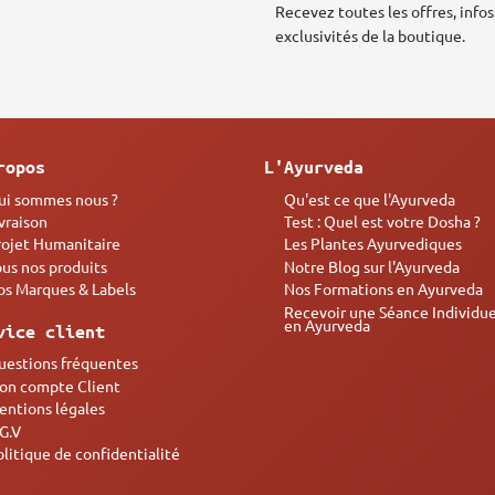
Recevez toutes les offres, infos
exclusivités de la boutique.
ropos
L'Ayurveda
ui sommes nous ?
Qu'est ce que l'Ayurveda
vraison
Test : Quel est votre Dosha ?
rojet Humanitaire
Les Plantes Ayurvediques
ous nos produits
Notre Blog sur l'Ayurveda
os Marques & Labels
Nos Formations en Ayurveda
Recevoir une Séance Individue
en Ayurveda
vice client
uestions fréquentes
on compte Client
entions légales
.G.V
litique de confidentialité