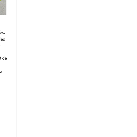
ès.
des

3 de
 a
r