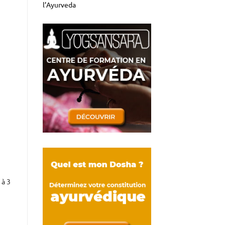
l’Ayurveda
 à 3