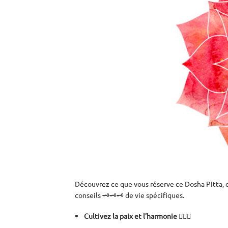
Découvrez ce que vous réserve ce Dosha Pitta, c
conseils 🗝️🗝️🗝️ de vie spécifiques.
Cultivez la paix et l’harmonie 🧘🏾‍♀️