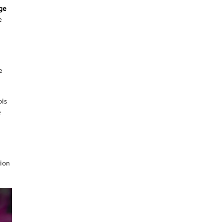
ge
e
e
ois
e
ion