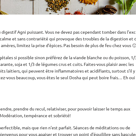
u digestif Agni puissant. Vous ne devez pas cependant tomber dans l’exc
calme et sans contrariété qui provoque des troubles de la digestion et 
 amères, limitez la prise d’épices. Pas besoin de plus de feu chez vous 
gétales si possible sinon préférez de la viande blanche ou du poisson, 1/
arante, soja et 1/3 de légumes crus et cuits. Faites-vous plaisir avec les
its laitiers, qui peuvent être inflammatoires et acidifiants, surtout s’il y
z-vous beaucoup, vous êtes le seul Dosha qui peut boire frais… Eh oui
tendre,
prendre du recul, relativiser, pour pouvoir laisser le temps aux
. Modération, tempérance et sobriété!
perfectible, mais que rien n’est parfait.
Séances de méditations
ou de
ienvenus pour vous apaiser et trouver un point d’équilibre sans bascule