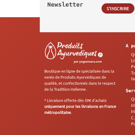
Newsletter
A p
Q
Li
P
Boutique en ligne de spécialisée dans la
T
vente de Produits Ayurvédiques de
N
qualité, et confectionnés dans le respect
de la Tradition Indienne.
Ser
Q
* Livraison offerte dès 59€ d'achats
M
uniquement pour les livraisons en France
M
métropolitaine
.
C
Po