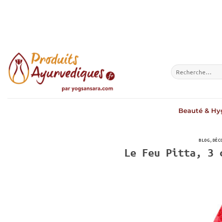
Passer
au
contenu
Recherche
pour :
Beauté & Hy
BLOG
,
DÉC
Le Feu Pitta, 3 