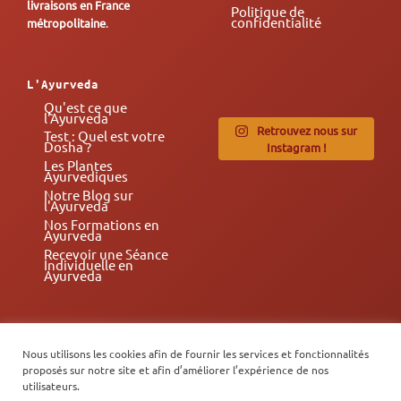
livraisons en France
Politique de
confidentialité
métropolitaine
.
L'Ayurveda
Qu'est ce que
l'Ayurveda
Retrouvez nous sur
Test : Quel est votre
Dosha ?
Instagram !
Les Plantes
Ayurvediques
Notre Blog sur
l'Ayurveda
Nos Formations en
Ayurveda
Recevoir une Séance
Individuelle en
Ayurveda
Nous utilisons les cookies afin de fournir les services et fonctionnalités
proposés sur notre site et afin d’améliorer l’expérience de nos
Visa
PayPal
MasterCard
utilisateurs.