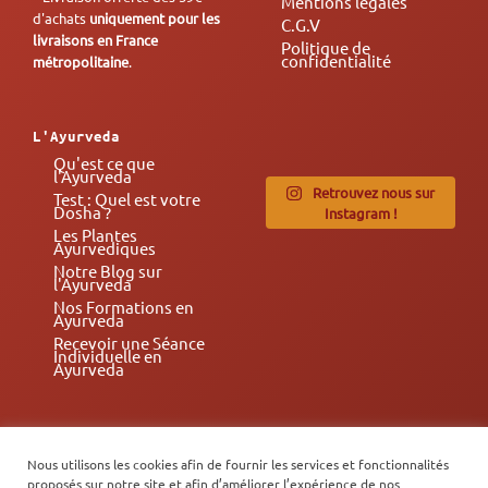
Mentions légales
d'achats
uniquement pour les
C.G.V
livraisons en France
Politique de
confidentialité
métropolitaine
.
L'Ayurveda
Qu'est ce que
l'Ayurveda
Retrouvez nous sur
Test : Quel est votre
Dosha ?
Instagram !
Les Plantes
Ayurvediques
Notre Blog sur
l'Ayurveda
Nos Formations en
Ayurveda
Recevoir une Séance
Individuelle en
Ayurveda
Nous utilisons les cookies afin de fournir les services et fonctionnalités
proposés sur notre site et afin d’améliorer l’expérience de nos