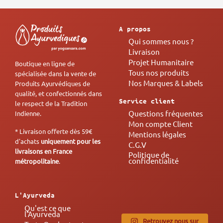
A propos
Qui sommes nous ?
Livraison
Projet Humanitaire
Boutique en ligne de
Tous nos produits
spécialisée dans la vente de
Nos Marques & Labels
Produits Ayurvédiques de
qualité, et confectionnés dans
Service client
le respect de la Tradition
Questions fréquentes
Indienne.
Mon compte Client
* Livraison offerte dès 59€
Mentions légales
d'achats
uniquement pour les
C.G.V
livraisons en France
Politique de
confidentialité
métropolitaine
.
L'Ayurveda
Qu'est ce que
l'Ayurveda
Retrouvez nous sur