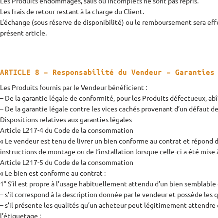
Les Produits endommagés, salis ou incomplets ne sont pas repris.
Les frais de retour restant à la charge du Client.
L’échange (sous réserve de disponibilité) ou le remboursement sera effe
présent article.
ARTICLE 8 – Responsabilité du Vendeur – Garanties
Les Produits fournis par le Vendeur bénéficient :
– De la garantie légale de conformité, pour les Produits défectueux,
– De la garantie légale contre les vices cachés provenant d’un défaut de 
Dispositions relatives aux garanties légales
Article L217-4 du Code de la consommation
« Le vendeur est tenu de livrer un bien conforme au contrat et répond d
instructions de montage ou de l’installation lorsque celle-ci a été mise à
Article L217-5 du Code de la consommation
« Le bien est conforme au contrat :
1° S’il est propre à l’usage habituellement attendu d’un bien semblable e
– s’il correspond à la description donnée par le vendeur et possède les 
– s’il présente les qualités qu’un acheteur peut légitimement attendre 
l’étiquetage ;