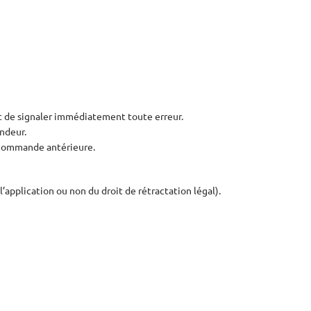
et de signaler immédiatement toute erreur.
ndeur.
e commande antérieure.
’application ou non du droit de rétractation légal).